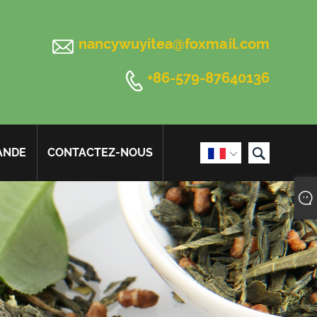

nancywuyitea@foxmail.com

+86-579-87640136

ANDE
CONTACTEZ-NOUS
