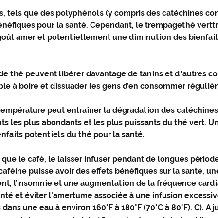
s, tels que des polyphénols (y compris des catéchines co
bénéfiques pour la santé. Cependant, le trempage
thé vert
t
oût amer et potentiellement une diminution des bienfaits
 de thé peuvent libérer davantage de tanins et d'autres 
le à boire et dissuader les gens d’en consommer réguliè
mpérature peut entraîner la dégradation des catéchines, 
ts les plus abondants et les plus puissants du thé vert. U
nfaits potentiels du thé pour la santé.
 que le café, le laisser infuser pendant de longues pério
féine puisse avoir des effets bénéfiques sur la santé, 
ment, l’insomnie et une augmentation de la fréquence card
santé et éviter l'amertume associée à une infusion excess
 dans une eau à environ 160°F à 180°F (70°C à 80°F). C). Aj